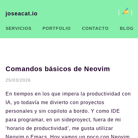
[
]
joseacat.io
SERVICIOS
PORTFOLIO
CONTACTO
BLOG
Comandos básicos de Neovim
25/03/2026
En tiempos en los que impera la productividad con
IA, yo todavía me divierto con proyectos
personales y sin copiloto a bordo. Y como IDE
para programar, en un sideproyect, fuera de mi
‘horario de productividad’, me gusta utilizar
Neovim o Emacs. Hoy vamos un poco con Neovim.