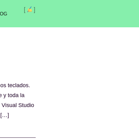
[
]
OG
os teclados.
 y toda la
 Visual Studio
 […]